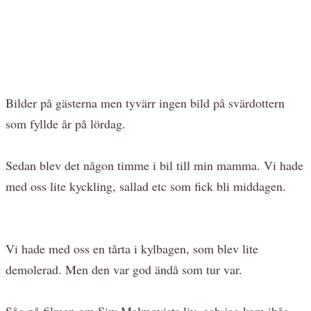
Bilder på gästerna men tyvärr ingen bild på svärdottern
som fyllde år på lördag.
Sedan blev det någon timme i bil till min mamma. Vi hade
med oss lite kyckling, sallad etc som fick bli middagen.
Vi hade med oss en tårta i kylbagen, som blev lite
demolerad. Men den var god ändå som tur var.
Såg på filmen om Siw Malmqvists liv, och jag kom ihåg