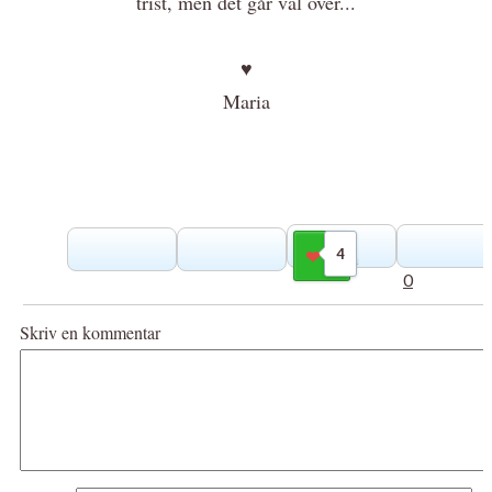
trist, men det går väl över...
♥
Maria
4
Gilla
0
Skriv en kommentar