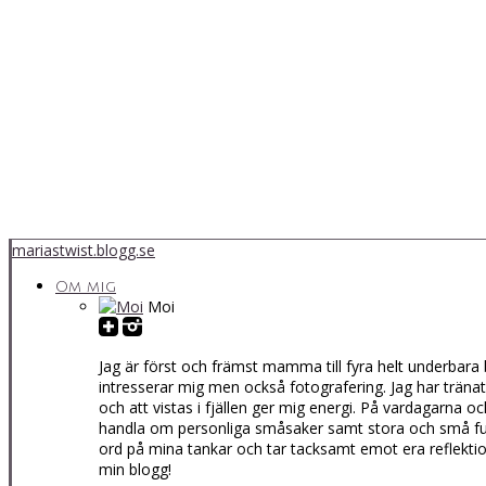
mariastwist.blogg.se
Om mig
Moi
Jag är först och främst mamma till fyra helt underbara 
intresserar mig men också fotografering. Jag har tränat a
och att vistas i fjällen ger mig energi. På vardagarna o
handla om personliga småsaker samt stora och små fund
ord på mina tankar och tar tacksamt emot era reflektion
min blogg!