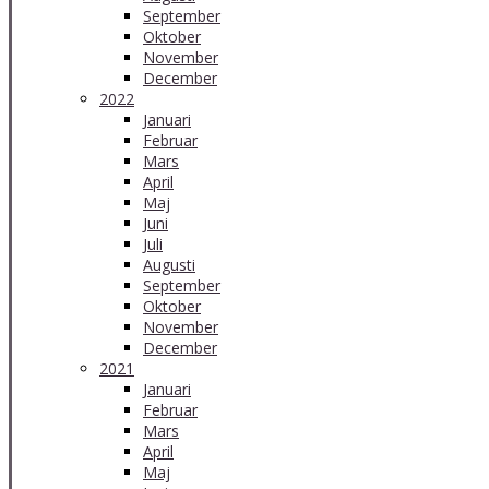
September
Oktober
November
December
2022
Januari
Februar
Mars
April
Maj
Juni
Juli
Augusti
September
Oktober
November
December
2021
Januari
Februar
Mars
April
Maj