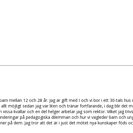
barn mellan 12 och 28 år. Jag är gift med I och vi bor i ett 30-tals h
llt möjligt sedan jag var liten och tränar fortfarande, i dag blir det m
ch vissa kvällar och en del helger arbetar jag som rektor. Vilket jag tr
eringar på pedagogiska dilemman och hur vi vägleder barn och ungdoma
er på dem. Jag tror att det är i just det mötet nya kunskaper föds oc