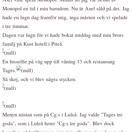
Monopol en tid i min barndom. Nu är Axel såld på det. Jag
hade en lugn dag framför mig, inga måsten och vi spelade
i tre timmar.
Dagen var lugn för vi hade bokat middag med min brors
familj på Kust hotell i Piteå.
En hisselfie på väg upp till våning 13 och restaurang
Tages.
Så skoj, och vi blev några stycken.
Menyn nästan som på Cg:s i Luleå. Jag valde "Tages tre
goda", som i Luleå heter "Cg:s tre goda". Blev dock
besviken på kräftsoppan som inte alls var så god som på