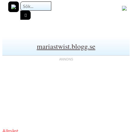
mariastwist.blogg.se
Allmänt