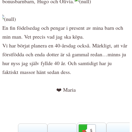
bonusbarnbarn, Hugo och Olivia.
En fin födelsedag och pengar i present av mina barn och
min man. Vet precis vad jag ska köpa.
Vi har börjat planera en 40-årsdag också. Märkligt, att vår
förstfödda och enda dotter är så gammal redan…minns ju
hur nyss jag själv fyllde 40 år. Och samtidigt har ju
faktiskt massor hänt sedan dess.
❤️ Maria
5
Gilla