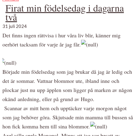
Firat min födelsedag i dagarna
två
31 juli 2024
Det finns ingen rättvisa i hur våra liv blir, känner mig
oerhört tacksam för varje år jag får.
Började min födelsedag som jag brukar då jag är ledig och
det är sommar. Vattnar blommor ute, ibland inne och
plockar just nu upp äpplen som ligger på marken av någon
okänd anledning, eller på grund av Hugo.
Scannar av mitt hem och upptäcker varje morgon något
som jag behöver göra. Skjutsade min mamma till bussen så
hon fick komma hem till sina blommor.
Axel ville spela Monopol. Minns att jag var besatt av