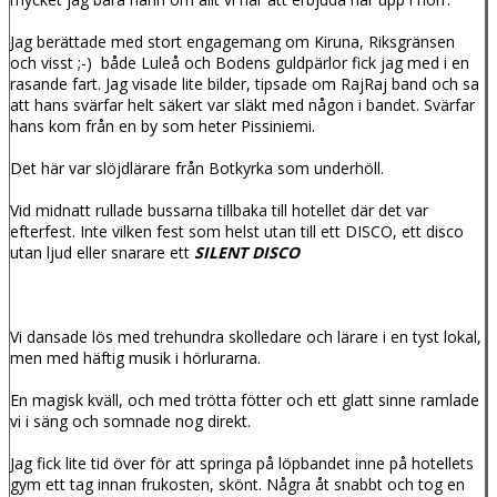
Jag berättade med stort engagemang om Kiruna, Riksgränsen
och visst ;-) både Luleå och Bodens guldpärlor fick jag med i en
rasande fart. Jag visade lite bilder, tipsade om RajRaj band och sa
att hans svärfar helt säkert var släkt med någon i bandet. Svärfar
hans kom från en by som heter Pissiniemi.
Det här var slöjdlärare från Botkyrka som underhöll.
Vid midnatt rullade bussarna tillbaka till hotellet där det var
efterfest. Inte vilken fest som helst utan till ett DISCO, ett disco
utan ljud eller snarare ett
SILENT DISCO
Vi dansade lös med trehundra skolledare och lärare i en tyst lokal,
men med häftig musik i hörlurarna.
En magisk kväll, och med trötta fötter och ett glatt sinne ramlade
vi i säng och somnade nog direkt.
Jag fick lite tid över för att springa på löpbandet inne på hotellets
gym ett tag innan frukosten, skönt. Några åt snabbt och tog en