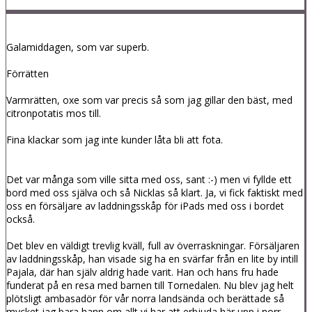
Galamiddagen, som var superb.
Förrätten
Varmrätten, oxe som var precis så som jag gillar den bäst, med
citronpotatis mos till.
Fina klackar som jag inte kunder låta bli att fota.
Det var många som ville sitta med oss, sant :-) men vi fyllde ett
bord med oss själva och så Nicklas så klart. Ja, vi fick faktiskt med
oss en försäljare av laddningsskåp för iPads med oss i bordet
också.
Det blev en väldigt trevlig kväll, full av överraskningar. Försäljaren
av laddningsskåp, han visade sig ha en svärfar från en lite by intill
Pajala, där han själv aldrig hade varit. Han och hans fru hade
funderat på en resa med barnen till Tornedalen. Nu blev jag helt
plötsligt ambasadör för vår norra landsända och berättade så
mycket jag bara hann om allt vi har att erbjuda här upp i norr.