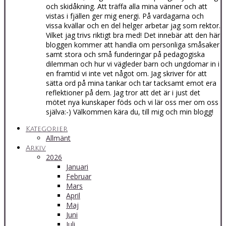
och skidåkning. Att träffa alla mina vänner och att
vistas i fjällen ger mig energi. På vardagarna och
vissa kvällar och en del helger arbetar jag som rektor.
Vilket jag trivs riktigt bra med! Det innebär att den här
bloggen kommer att handla om personliga småsaker
samt stora och små funderingar på pedagogiska
dilemman och hur vi vägleder barn och ungdomar in i
en framtid vi inte vet något om. Jag skriver för att
sätta ord på mina tankar och tar tacksamt emot era
reflektioner på dem. Jag tror att det är i just det
mötet nya kunskaper föds och vi lär oss mer om oss
själva:-) Välkommen kära du, till mig och min blogg!
Kategorier
Allmänt
Arkiv
2026
Januari
Februar
Mars
April
Maj
Juni
Juli