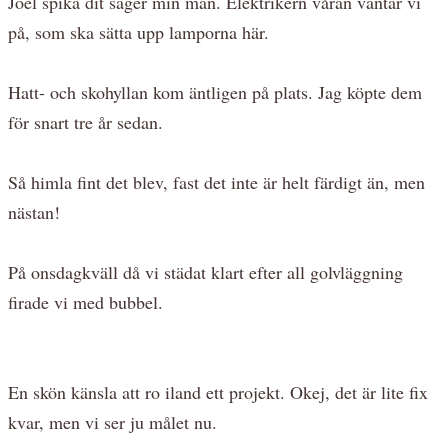
Joel spika dit säger min man. Elektrikern våran väntar vi
på, som ska sätta upp lamporna här.
Hatt- och skohyllan kom äntligen på plats. Jag köpte dem
för snart tre år sedan.
Så himla fint det blev, fast det inte är helt färdigt än, men
nästan!
På onsdagkväll då vi städat klart efter all golvläggning
firade vi med bubbel.
En skön känsla att ro iland ett projekt. Okej, det är lite fix
kvar, men vi ser ju målet nu.