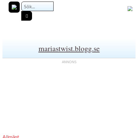
mariastwist.blogg.se
Allmänt