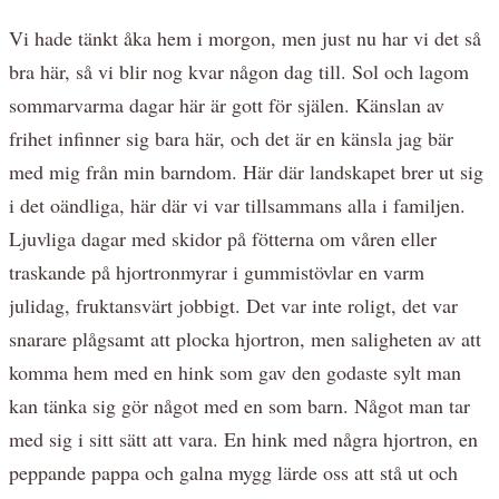
Vi hade tänkt åka hem i morgon, men just nu har vi det så
bra här, så vi blir nog kvar någon dag till. Sol och lagom
sommarvarma dagar här är gott för själen. Känslan av
frihet infinner sig bara här, och det är en känsla jag bär
med mig från min barndom. Här där landskapet brer ut sig
i det oändliga, här där vi var tillsammans alla i familjen.
Ljuvliga dagar med skidor på fötterna om våren eller
traskande på hjortronmyrar i gummistövlar en varm
julidag, fruktansvärt jobbigt. Det var inte roligt, det var
snarare plågsamt att plocka hjortron, men saligheten av att
komma hem med en hink som gav den godaste sylt man
kan tänka sig gör något med en som barn. Något man tar
med sig i sitt sätt att vara. En hink med några hjortron, en
peppande pappa och galna mygg lärde oss att stå ut och