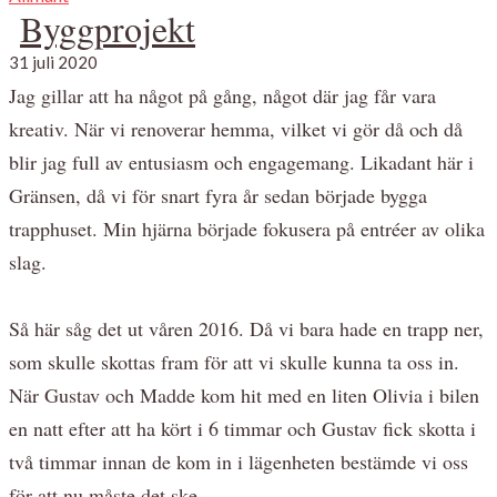
Byggprojekt
31 juli 2020
Jag gillar att ha något på gång, något där jag får vara
kreativ. När vi renoverar hemma, vilket vi gör då och då
blir jag full av entusiasm och engagemang. Likadant här i
Gränsen, då vi för snart fyra år sedan började bygga
trapphuset. Min hjärna började fokusera på entréer av olika
slag.
Så här såg det ut våren 2016. Då vi bara hade en trapp ner,
som skulle skottas fram för att vi skulle kunna ta oss in.
När Gustav och Madde kom hit med en liten Olivia i bilen
en natt efter att ha kört i 6 timmar och Gustav fick skotta i
två timmar innan de kom in i lägenheten bestämde vi oss
för att nu måste det ske.