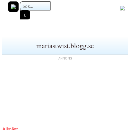
mariastwist.blogg.se
Allmänt