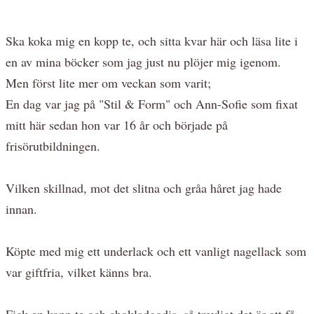
Ska koka mig en kopp te, och sitta kvar här och läsa lite i
en av mina böcker som jag just nu plöjer mig igenom.
Men först lite mer om veckan som varit;
En dag var jag på "Stil & Form" och Ann-Sofie som fixat
mitt här sedan hon var 16 år och började på
frisörutbildningen.
Vilken skillnad, mot det slitna och gråa håret jag hade
innan.
Köpte med mig ett underlack och ett vanligt nagellack som
var giftfria, vilket känns bra.
Fick en kopp te och chokladgodis, så trevligt det är att få