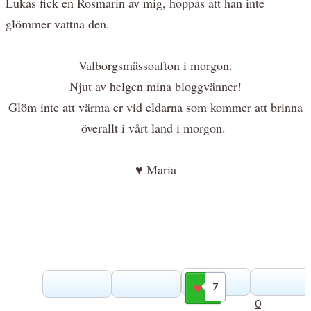
Lukas fick en Rosmarin av mig, hoppas att han inte
glömmer vattna den.
Valborgsmässoafton i morgon.
Njut av helgen mina bloggvänner!
Glöm inte att värma er vid eldarna som kommer att brinna
överallt i vårt land i morgon.
♥ Maria
7
Gilla
0