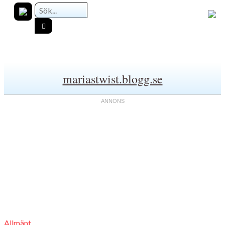
mariastwist.blogg.se
Allmänt