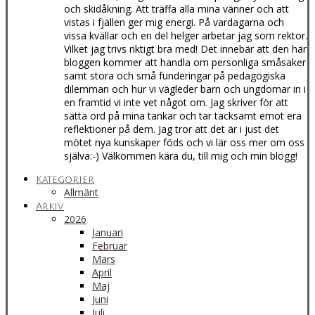
och skidåkning. Att träffa alla mina vänner och att
vistas i fjällen ger mig energi. På vardagarna och
vissa kvällar och en del helger arbetar jag som rektor.
Vilket jag trivs riktigt bra med! Det innebär att den här
bloggen kommer att handla om personliga småsaker
samt stora och små funderingar på pedagogiska
dilemman och hur vi vägleder barn och ungdomar in i
en framtid vi inte vet något om. Jag skriver för att
sätta ord på mina tankar och tar tacksamt emot era
reflektioner på dem. Jag tror att det är i just det
mötet nya kunskaper föds och vi lär oss mer om oss
själva:-) Välkommen kära du, till mig och min blogg!
Kategorier
Allmänt
Arkiv
2026
Januari
Februar
Mars
April
Maj
Juni
Juli