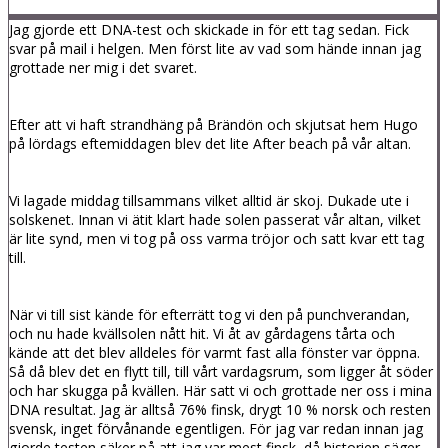
Jag gjorde ett DNA-test och skickade in för ett tag sedan. Fick
svar på mail i helgen. Men först lite av vad som hände innan jag
grottade ner mig i det svaret.
Efter att vi haft strandhäng på Brändön och skjutsat hem Hugo
på lördags eftemiddagen blev det lite After beach på vår altan.
Vi lagade middag tillsammans vilket alltid är skoj. Dukade ute i
solskenet. Innan vi ätit klart hade solen passerat vår altan, vilket
är lite synd, men vi tog på oss varma tröjor och satt kvar ett tag
till.
När vi till sist kände för efterrätt tog vi den på punchverandan,
och nu hade kvällsolen nått hit. Vi åt av gårdagens tårta och
kände att det blev alldeles för varmt fast alla fönster var öppna.
Så då blev det en flytt till, till vårt vardagsrum, som ligger åt söder
och har skugga på kvällen. Här satt vi och grottade ner oss i mina
DNA resultat. Jag är alltså 76% finsk, drygt 10 % norsk och resten
svensk, inget förvånande egentligen. För jag var redan innan jag
gjorde testen säker på att jag var mest finsk, då historien säger