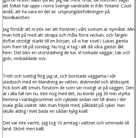
att folket här uppe i norra Sverige vandrade in från Finland.
Coolt
ändå, att ha vara en del av ursprungsbefolkningen på
Nordkalotten.
Jag förstår att ni inte ser att fönstret i vårt sovrum är nymålat. Min
man höll på med att skrapa och måla förra veckan, och färgen
doftar otroligt starkt till en början, så vi har sovit i Lukas gamla
rum fram till på söndag. Nu tog vi tag i allt då våra gäster åkt
hem. Det blev en storstädning de lux. Vi torkade väggar, tak och
golv, renbäddade osv.
Trött och svettig flög jag ut, och borstade väggarna i vår
utedusch med en blandning av vatten, diskmedel och ättikssprit.
Fick bort allt smuts förutom de som ser rostigt ut på väggen. Den
är i alla fall ren nu. Inte nog med det, nu körde jag 30 min styrka
hemma i vardagsrummet och cyklade sedan ner till älven i det
svala gråa vädret. Min man följde med, påklädd på cykel. Han
skulle aldrig i livet bada en sådan kylig kväll.
Det var inte varmt, jag tog 10 armtag i vattnet och simmade till
land. Skönt men kallt.