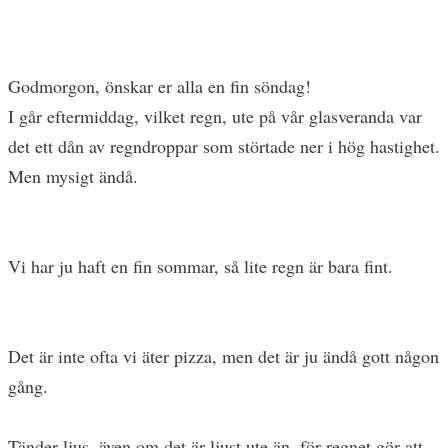
Godmorgon, önskar er alla en fin söndag!
I går eftermiddag, vilket regn, ute på vår glasveranda var
det ett dån av regndroppar som störtade ner i hög hastighet.
Men mysigt ändå.
Vi har ju haft en fin sommar, så lite regn är bara fint.
Det är inte ofta vi äter pizza, men det är ju ändå gott någon
gång.
Tänder ljus, även om det är ljust ute än, för regnet gör att