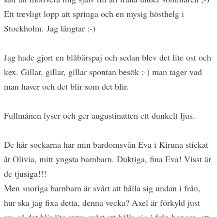
Ett trevligt lopp att springa och en mysig hösthelg i
Stockholm. Jag längtar :-)
Jag hade gjort en blåbärspaj och sedan blev det lite ost och
kex. Gillar, gillar, gillar spontan besök :-) man tager vad
man haver och det blir som det blir.
Fullmånen lyser och ger augustinatten ett dunkelt ljus.
De här sockarna har min bardomsvän Eva i Kiruna stickat
åt Olivia, mitt yngsta barnbarn. Duktiga, fina Eva! Visst är
de tjusiga!!!
Men snoriga barnbarn är svårt att hålla sig undan i från,
hur ska jag fixa detta, denna vecka? Axel är förkyld just
nu, så det blir lite extra svårt att hålla sig i från honom, att