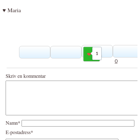
♥ Maria
1
Gilla
0
Skriv en kommentar
Namn*
E-postadress*