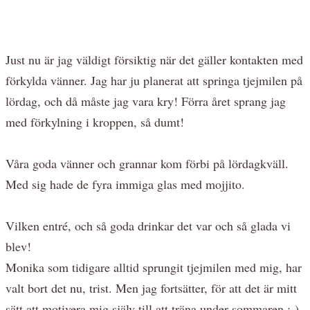
Just nu är jag väldigt försiktig när det gäller kontakten med
förkylda vänner. Jag har ju planerat att springa tjejmilen på
lördag, och då måste jag vara kry! Förra året sprang jag
med förkylning i kroppen, så dumt!
Våra goda vänner och grannar kom förbi på lördagkväll.
Med sig hade de fyra immiga glas med mojjito.
Vilken entré, och så goda drinkar det var och så glada vi
blev!
Monika som tidigare alltid sprungit tjejmilen med mig, har
valt bort det nu, trist. Men jag fortsätter, för att det är mitt
sätt att motivera mig själv till att träna under sommaren ;-)