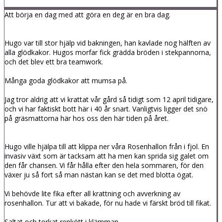
Att börja en dag med att göra en deg är en bra dag.
Hugo var till stor hjälp vid bakningen, han kavlade nog hälften av
alla glödkakor. Hugos morfar fick grädda bröden i stekpannorna,
och det blev ett bra teamwork.
Många goda glödkakor att mumsa på.
Jag tror aldrig att vi krattat vår gård så tidigt som 12 april tidigare,
och vi har faktiskt bott här i 40 år snart. Vanligtvis ligger det snö
på gräsmattorna här hos oss den här tiden på året.
Hugo ville hjälpa till att klippa ner våra Rosenhallon från i fjol. En
invasiv växt som är tacksam att ha men kan sprida sig galet om
den får chansen. Vi får hålla efter den hela sommaren, för den
växer ju så fort så man nästan kan se det med blotta ögat.
Vi behövde lite fika efter all krattning och avverkning av
rosenhallon. Tur att vi bakade, för nu hade vi färskt bröd till fikat.
Saltat och torkat renkött i klämman.