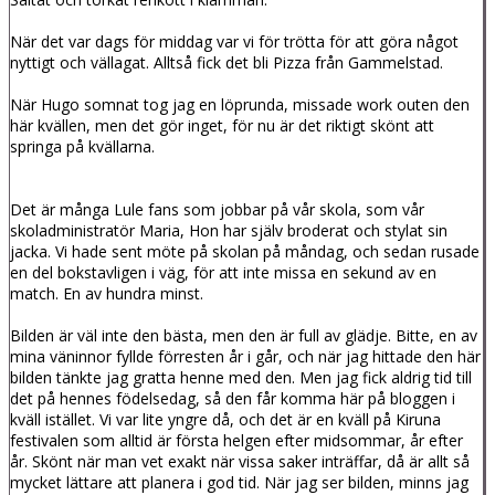
När det var dags för middag var vi för trötta för att göra något
nyttigt och vällagat. Alltså fick det bli Pizza från Gammelstad.
När Hugo somnat tog jag en löprunda, missade work outen den
här kvällen, men det gör inget, för nu är det riktigt skönt att
springa på kvällarna.
Det är många Lule fans som jobbar på vår skola, som vår
skoladministratör Maria, Hon har själv broderat och stylat sin
jacka. Vi hade sent möte på skolan på måndag, och sedan rusade
en del bokstavligen i väg, för att inte missa en sekund av en
match. En av hundra minst.
Bilden är väl inte den bästa, men den är full av glädje. Bitte, en av
mina väninnor fyllde förresten år i går, och när jag hittade den här
bilden tänkte jag gratta henne med den. Men jag fick aldrig tid till
det på hennes födelsedag, så den får komma här på bloggen i
kväll istället. Vi var lite yngre då, och det är en kväll på Kiruna
festivalen som alltid är första helgen efter midsommar, år efter
år. Skönt när man vet exakt när vissa saker inträffar, då är allt så
mycket lättare att planera i god tid. När jag ser bilden, minns jag