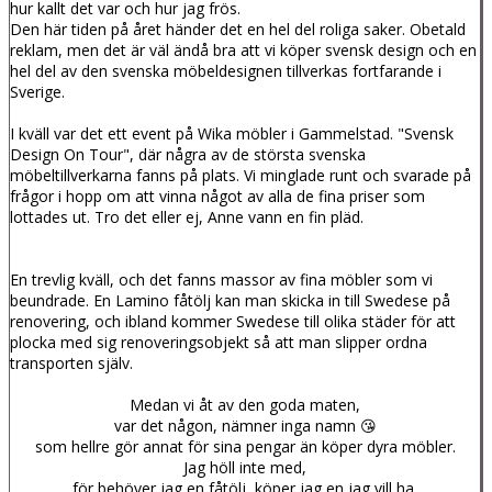
hur kallt det var och hur jag frös.
Den här tiden på året händer det en hel del roliga saker. Obetald
reklam, men det är väl ändå bra att vi köper svensk design och en
hel del av den svenska möbeldesignen tillverkas fortfarande i
Sverige.
I kväll var det ett event på Wika möbler i Gammelstad. "Svensk
Design On Tour", där några av de största svenska
möbeltillverkarna fanns på plats. Vi minglade runt och svarade på
frågor i hopp om att vinna något av alla de fina priser som
lottades ut. Tro det eller ej, Anne vann en fin pläd.
En trevlig kväll, och det fanns massor av fina möbler som vi
beundrade. En Lamino fåtölj kan man skicka in till Swedese på
renovering, och ibland kommer Swedese till olika städer för att
plocka med sig renoveringsobjekt så att man slipper ordna
transporten själv.
Medan vi åt av den goda maten,
var det någon, nämner inga namn 😘
som hellre gör annat för sina pengar än köper dyra möbler.
Jag höll inte med,
för behöver jag en fåtölj, köper jag en jag vill ha,