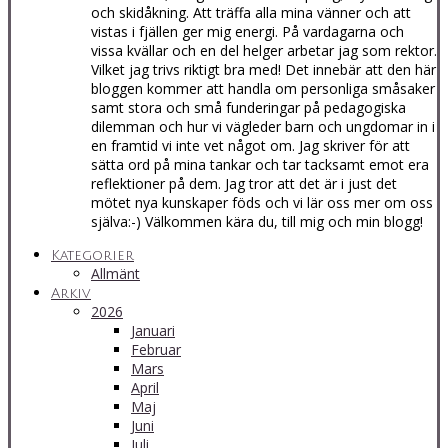
och skidåkning. Att träffa alla mina vänner och att
vistas i fjällen ger mig energi. På vardagarna och
vissa kvällar och en del helger arbetar jag som rektor.
Vilket jag trivs riktigt bra med! Det innebär att den här
bloggen kommer att handla om personliga småsaker
samt stora och små funderingar på pedagogiska
dilemman och hur vi vägleder barn och ungdomar in i
en framtid vi inte vet något om. Jag skriver för att
sätta ord på mina tankar och tar tacksamt emot era
reflektioner på dem. Jag tror att det är i just det
mötet nya kunskaper föds och vi lär oss mer om oss
själva:-) Välkommen kära du, till mig och min blogg!
Kategorier
Allmänt
Arkiv
2026
Januari
Februar
Mars
April
Maj
Juni
Juli