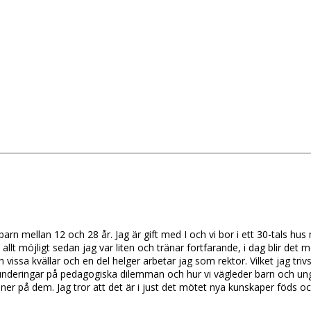
barn mellan 12 och 28 år. Jag är gift med I och vi bor i ett 30-tals h
llt möjligt sedan jag var liten och tränar fortfarande, i dag blir det m
ch vissa kvällar och en del helger arbetar jag som rektor. Vilket jag tr
eringar på pedagogiska dilemman och hur vi vägleder barn och ungdoma
er på dem. Jag tror att det är i just det mötet nya kunskaper föds oc