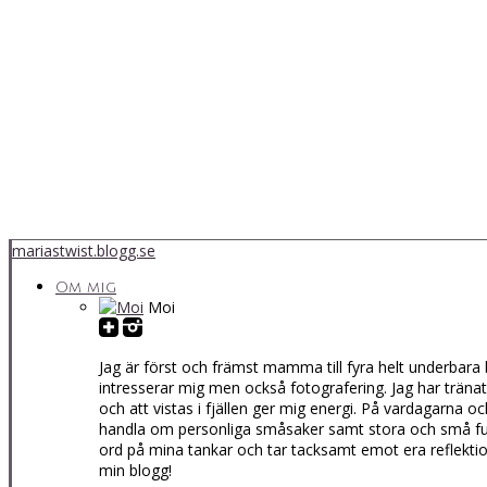
mariastwist.blogg.se
Om mig
Moi
Jag är först och främst mamma till fyra helt underbara 
intresserar mig men också fotografering. Jag har tränat a
och att vistas i fjällen ger mig energi. På vardagarna o
handla om personliga småsaker samt stora och små fund
ord på mina tankar och tar tacksamt emot era reflektion
min blogg!