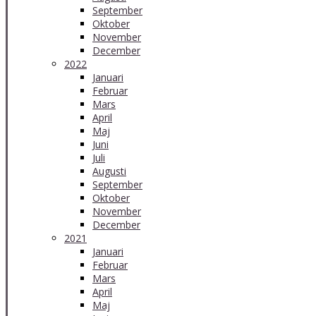
September
Oktober
November
December
2022
Januari
Februar
Mars
April
Maj
Juni
Juli
Augusti
September
Oktober
November
December
2021
Januari
Februar
Mars
April
Maj