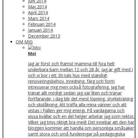
Juni 2014
Maj 2014
April 2014
Mars 2014
Februari 2014
Januari 2014
December 2013
OM MIG
Moi
Jag är först och främst mamma till fyra helt
underbara barn mellan 12 och 28 år. Jag är gift med I
och vi bor i ett 30-tals hus med ständigt
renoveringsbehov. Inredning, färg och form
intresserar mig men också fotografering. Jag har
tränat allt möjligt sedan jag var liten och tränar
fortfarande, i dag blir det mest löpning, styrketräning
och skidåkning. Att träffa alla mina vänner och att
vistas i fjällen ger mig energi. På vardagarna och
vissa kvällar och en del helger arbetar jag som rektor.
Vilket jag trivs riktigt bra med! Det innebär att den här
bloggen kommer att handla om personliga småsaker
samt stora och små funderingar på pedagogiska