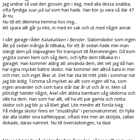
Jag undrar så vad den gossen gör i dag, med alla dessa snabba,
ofta fyndiga
svar på tal
som han hade. Han bör ju vara så där 47
år nu.
Nu till ett dilemma hemma hos mig...
Att spara allt går ju inte, in med en sak och ut med något annat.
I vårt garage råder
Kalabaliken i Bender.
Slalomskidor som ingen
åkt på sedan många år tillbaka, för ett år sedan hade min man
slängt dem på släpvagnen för transport till Återvinningen. Då kom
yngsta sonen hem och såg dem, och lyfte dem tillbaka in i
garaget. Han kommer aldrig att använda dem, det vet jag då han
har egna mycket bättre skidor. Här kommer det alltså bara in mer
och mer, och inget åker ut. Det här ska bli mitt jobb i sommar när
jag blir ledig. Tömma så mycket av allt som ingen vill ha, som
ingen använder och som bara står där år ut och år in. Men så
plötsligt händer något, Axel vårt äldsta barnbarn såg skidorna och
ville ha dem. Han som har allt, vill ha ett par gamla och nötta
skidor och jag blir ju så klart glad. Lite mindre att forsla iväg.
På många skolor finns en "snuskhylla" i personalrummet. En hylla
där alla ställer sina kaffekoppar, oftast inte mer än sköljda, sällan
diskade, därav namnet. Nu till överraskningen, ta daa!