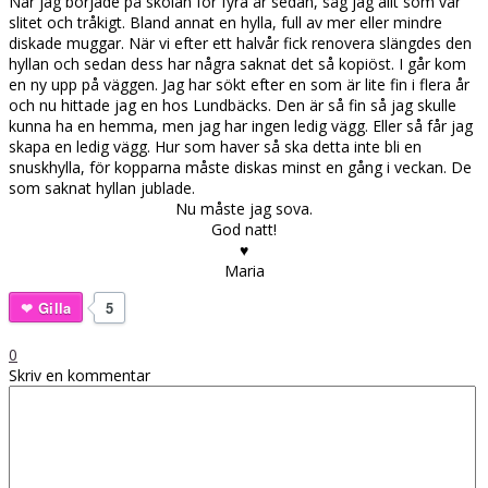
När jag började på skolan för fyra år sedan, såg jag allt som var
slitet och tråkigt. Bland annat en hylla, full av mer eller mindre
diskade muggar. När vi efter ett halvår fick renovera slängdes den
hyllan och sedan dess har några saknat det så kopiöst. I går kom
en ny upp på väggen. Jag har sökt efter en som är lite fin i flera år
och nu hittade jag en hos Lundbäcks. Den är så fin så jag skulle
kunna ha en hemma, men jag har ingen ledig vägg. Eller så får jag
skapa en ledig vägg. Hur som haver så ska detta inte bli en
snuskhylla, för kopparna måste diskas minst en gång i veckan. De
som saknat hyllan jublade.
Nu måste jag sova.
God natt!
♥
Maria
Gilla
5
0
Skriv en kommentar