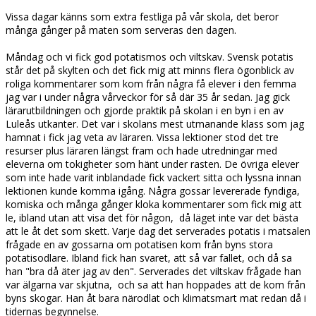
Vissa dagar känns som extra festliga på vår skola, det beror
många gånger på maten som serveras den dagen.
Måndag och vi fick god potatismos och viltskav. Svensk potatis
står det på skylten och det fick mig att minns flera ögonblick av
roliga kommentarer som kom från några få elever i den femma
jag var i under några vårveckor för så där 35 år sedan. Jag gick
lärarutbildningen och gjorde praktik på skolan i en byn i en av
Luleås utkanter. Det var i skolans mest utmanande klass som jag
hamnat i fick jag veta av läraren. Vissa lektioner stod det tre
resurser plus läraren längst fram och hade utredningar med
eleverna om tokigheter som hänt under rasten. De övriga elever
som inte hade varit inblandade fick vackert sitta och lyssna innan
lektionen kunde komma igång. Några gossar levererade fyndiga,
komiska och många gånger kloka kommentarer som fick mig att
le, ibland utan att visa det för någon, då läget inte var det bästa
att le åt det som skett. Varje dag det serverades potatis i matsalen
frågade en av gossarna om potatisen kom från byns stora
potatisodlare. Ibland fick han svaret, att så var fallet, och då sa
han "bra då äter jag av den". Serverades det viltskav frågade han
var älgarna var skjutna, och sa att han hoppades att de kom från
byns skogar. Han åt bara närodlat och klimatsmart mat redan då i
tidernas begynnelse.