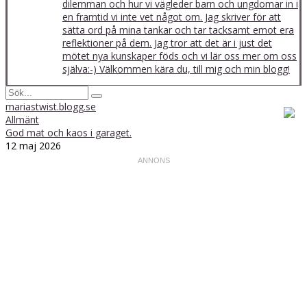
dilemman och hur vi vägleder barn och ungdomar in i
en framtid vi inte vet något om. Jag skriver för att
sätta ord på mina tankar och tar tacksamt emot era
reflektioner på dem. Jag tror att det är i just det
mötet nya kunskaper föds och vi lär oss mer om oss
själva:-) Välkommen kära du, till mig och min blogg!
mariastwist.blogg.se
Allmänt
God mat och kaos i garaget.
12 maj 2026