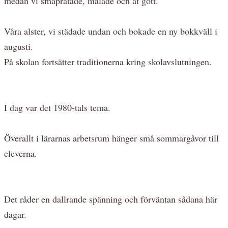
medan vi småpratade, målade och åt gott.
Våra alster, vi städade undan och bokade en ny bokkväll i
augusti.
På skolan fortsätter traditionerna kring skolavslutningen.
I dag var det 1980-tals tema.
Överallt i lärarnas arbetsrum hänger små sommargåvor till
eleverna.
Det råder en dallrande spänning och förväntan sådana här
dagar.