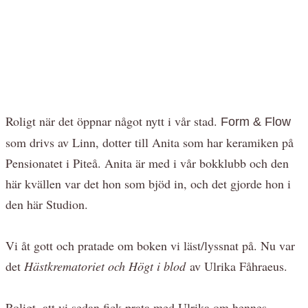
Roligt när det öppnar något nytt i vår stad.
Form & Flow
som drivs av Linn, dotter till Anita som har keramiken på
Pensionatet i Piteå. Anita är med i vår bokklubb och den
här kvällen var det hon som bjöd in, och det gjorde hon i
den här Studion.
Vi åt gott och pratade om boken vi läst/lyssnat på. Nu var
det
Hästkrematoriet och Högt i blod
av Ulrika Fåhraeus.
Roligt, att vi sedan fick prata med Ulrika om hennes