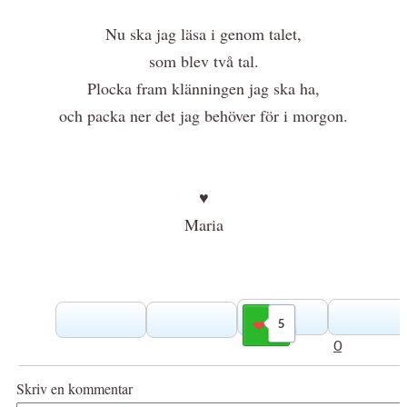
Nu ska jag läsa i genom talet,
som blev två tal.
Plocka fram klänningen jag ska ha,
och packa ner det jag behöver för i morgon.
♥
Maria
5
Gilla
0
Skriv en kommentar