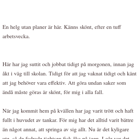
En helg utan planer är här. Känns skönt, efter en tuff
arbetsvecka.
Här har jag suttit och jobbat tidigt på morgonen, innan jag
åkt i väg till skolan. Tidigt för att jag vaknat tidigt och känt
att jag behöver vara effektiv. Att göra undan saker som
ändå måste göras är skönt, för mig i alla fall.
När jag kommit hem på kvällen har jag varit trött och haft
fullt i huvudet av tankar. För mig har det alltid varit bättre
än något annat, att springa av sig allt. Nu är det kyligare
ute, så de fodrade tightsen fick åka på igen. I går var det