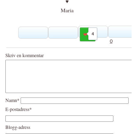
♥
Maria
4
Gilla
0
Skriv en kommentar
Namn*
E-postadress*
Blogg-adress