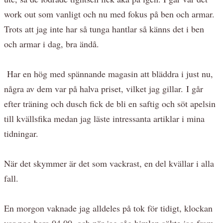
work out som vanligt och nu med fokus på ben och armar.
Trots att jag inte har så tunga hantlar så känns det i ben
och armar i dag, bra ändå.
Har en hög med spännande magasin att bläddra i just nu,
några av dem var på halva priset, vilket jag gillar. I går
efter träning och dusch fick de bli en saftig och söt apelsin
till kvällsfika medan jag läste intressanta artiklar i mina
tidningar.
När det skymmer är det som vackrast, en del kvällar i alla
fall.
En morgon vaknade jag alldeles på tok för tidigt, klockan
var nog bara 04.00, och när jag såg himlen sökte jag fram